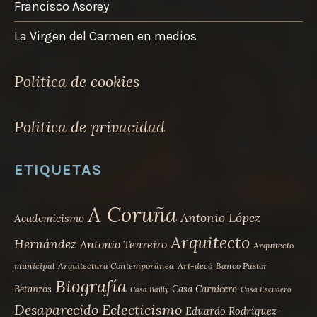
Francisco Asorey
La Virgen del Carmen en medios
Politica de cookies
Politica de privacidad
ETIQUETAS
A Coruña
Antonio López
Academicismo
Arquitecto
Hernández
Antonio Tenreiro
Arquitecto
municipal
Arquitectura Contemporánea
Art-decó
Banco Pastor
Biografía
Betanzos
Casa Carnicero
Casa Bailly
Casa Escudero
Desaparecido
Eclecticismo
Eduardo Rodríguez-