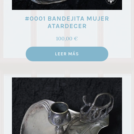
#0001 BANDEJITA MUJER
ATARDECER
100,00
€
LEER MÁS