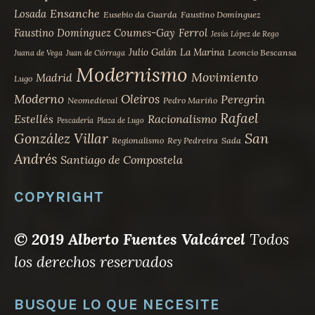
Ensanche
Losada
Eusebio da Guarda
Faustino Domínguez
Faustino Domínguez Coumes-Gay
Ferrol
Jesús López de Rego
Julio Galán
La Marina
Leoncio Bescansa
Juana de Vega
Juan de Ciórraga
Modernismo
Movimiento
Madrid
Lugo
Moderno
Oleiros
Peregrín
Neomedieval
Pedro Mariño
Rafael
Estellés
Racionalismo
Pescadería
Plaza de Lugo
San
González Villar
Regionalismo
Rey Pedreira
Sada
Andrés
Santiago de Compostela
COPYRIGHT
© 2019 Alberto Fuentes Valcárcel
Todos
los derechos reservados
BUSQUE LO QUE NECESITE