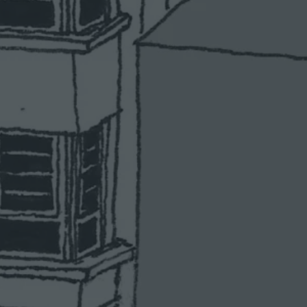
A
M
E
M
O
R
I
A
H
I
S
T
Ó
R
I
C
A
D
E
U
N
I
N
M
U
E
B
L
E
»