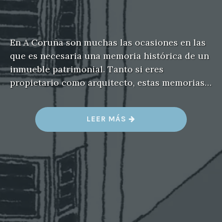
En A Coruña son muchas las ocasiones en las
que es necesaria una memoria histórica de un
inmueble patrimonial. Tanto si eres
propietario como arquitecto, estas memorias…
«
LEER MÁS
R
E
D
A
C
C
I
Ó
N
D
E
U
N