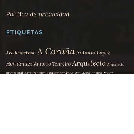
Politica de privacidad
ETIQUETAS
A Coruña
Antonio López
Academicismo
Arquitecto
Hernández
Antonio Tenreiro
Arquitecto
municipal
Arquitectura Contemporánea
Art-decó
Banco Pastor
Biografía
Betanzos
Casa Carnicero
Casa Bailly
Casa Escudero
Desaparecido
Eclecticismo
Eduardo Rodríguez-
Ensanche
Losada
Eusebio da Guarda
Faustino Domínguez
Faustino Domínguez Coumes-Gay
Ferrol
Jesús López de Rego
Julio Galán
La Marina
Leoncio Bescansa
Juana de Vega
Juan de Ciórraga
Modernismo
Movimiento
Madrid
Lugo