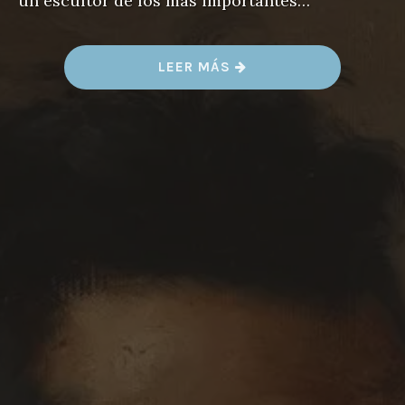
un escultor de los más importantes…
«
LEER MÁS
I
S
I
D
O
R
O
B
R
O
C
O
S
»