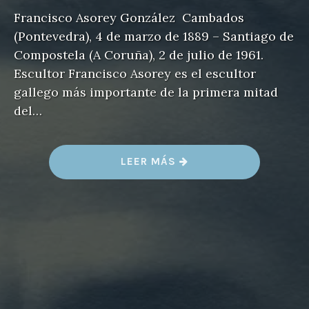
Francisco Asorey González Cambados
(Pontevedra), 4 de marzo de 1889 – Santiago de
Compostela (A Coruña), 2 de julio de 1961.
Escultor Francisco Asorey es el escultor
gallego más importante de la primera mitad
del…
«
LEER MÁS
F
R
A
N
C
I
S
C
O
A
S
O
R
E