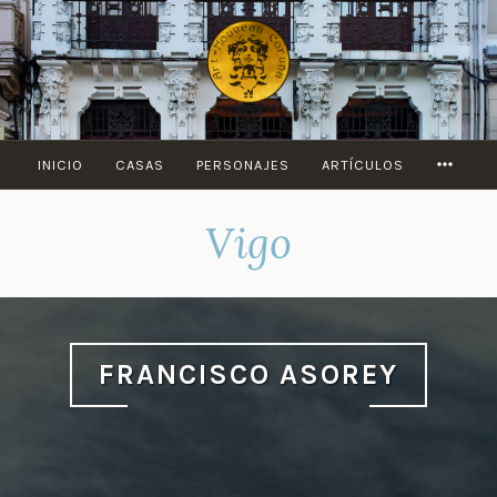
Saltar
al
contenido
MORE
INICIO
CASAS
PERSONAJES
ARTÍCULOS
Vigo
FRANCISCO ASOREY