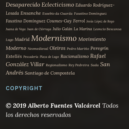
Desaparecido
Eclecticismo
Eduardo Rodríguez-
Ensanche
Losada
Eusebio da Guarda
Faustino Domínguez
Faustino Domínguez Coumes-Gay
Ferrol
Jesús López de Rego
Julio Galán
La Marina
Leoncio Bescansa
Juana de Vega
Juan de Ciórraga
Modernismo
Movimiento
Madrid
Lugo
Moderno
Oleiros
Peregrín
Neomedieval
Pedro Mariño
Rafael
Estellés
Racionalismo
Pescadería
Plaza de Lugo
San
González Villar
Regionalismo
Rey Pedreira
Sada
Andrés
Santiago de Compostela
COPYRIGHT
© 2019 Alberto Fuentes Valcárcel
Todos
los derechos reservados