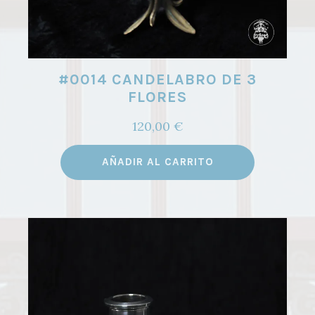
#0014 CANDELABRO DE 3
FLORES
120,00
€
AÑADIR AL CARRITO