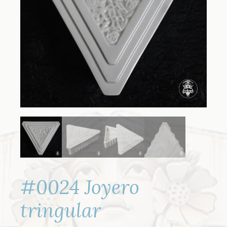
#0024 Joyero
tringular