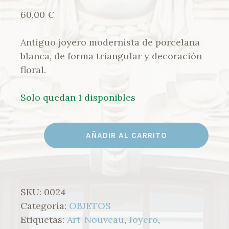
60,00
€
Antiguo joyero modernista de porcelana
blanca, de forma triangular y decoración
floral.
Solo quedan 1 disponibles
#0024
AÑADIR AL CARRITO
JOYERO
TRINGULAR
CANTIDAD
SKU:
0024
Categoría:
OBJETOS
Etiquetas:
Art-Nouveau
,
Joyero
,