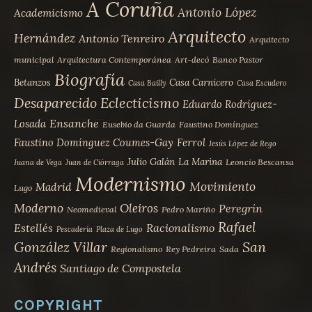
A Coruña
Antonio López
Academicismo
Arquitecto
Hernández
Antonio Tenreiro
Arquitecto
municipal
Arquitectura Contemporánea
Art-decó
Banco Pastor
Biografía
Betanzos
Casa Carnicero
Casa Bailly
Casa Escudero
Desaparecido
Eclecticismo
Eduardo Rodríguez-
Ensanche
Losada
Eusebio da Guarda
Faustino Domínguez
Faustino Domínguez Coumes-Gay
Ferrol
Jesús López de Rego
Julio Galán
La Marina
Leoncio Bescansa
Juana de Vega
Juan de Ciórraga
Modernismo
Movimiento
Madrid
Lugo
Moderno
Oleiros
Peregrín
Neomedieval
Pedro Mariño
Rafael
Estellés
Racionalismo
Pescadería
Plaza de Lugo
San
González Villar
Regionalismo
Rey Pedreira
Sada
Andrés
Santiago de Compostela
COPYRIGHT