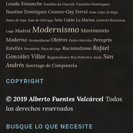
Ensanche
Losada
Eusebio da Guarda
Faustino Domínguez
Faustino Domínguez Coumes-Gay
Ferrol
Jesús López de Rego
Julio Galán
La Marina
Leoncio Bescansa
Juana de Vega
Juan de Ciórraga
Modernismo
Movimiento
Madrid
Lugo
Moderno
Oleiros
Peregrín
Neomedieval
Pedro Mariño
Rafael
Estellés
Racionalismo
Pescadería
Plaza de Lugo
San
González Villar
Regionalismo
Rey Pedreira
Sada
Andrés
Santiago de Compostela
COPYRIGHT
© 2019 Alberto Fuentes Valcárcel
Todos
los derechos reservados
BUSQUE LO QUE NECESITE