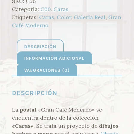
SKU:
C56
Categoría:
C00. Caras
Etiquetas:
Caras
,
Color
,
Galería Real
,
Gran
Café Moderno
DESCRIPCIÓN
INFORMACIÓN ADICIONAL
VALORACIONES (0)
DESCRIPCIÓN
La
postal
«Gran Café Moderno» se
encuentra dentro de la colección
«Caras»
. Se trata un proyecto de
dibujos
hechos a mano
por el arquitecto
Alberto