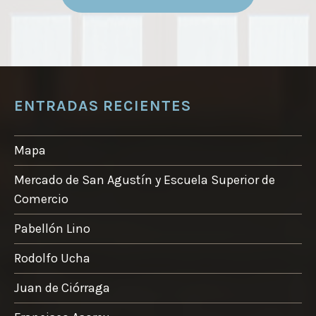
desde
tiene
10,00 €
múltiples
hasta
variantes.
20,00 €
Las
opciones
ENTRADAS RECIENTES
se
pueden
elegir
Mapa
en
Mercado de San Agustín y Escuela Superior de
la
Comercio
página
de
Pabellón Lino
producto
Rodolfo Ucha
Juan de Ciórraga