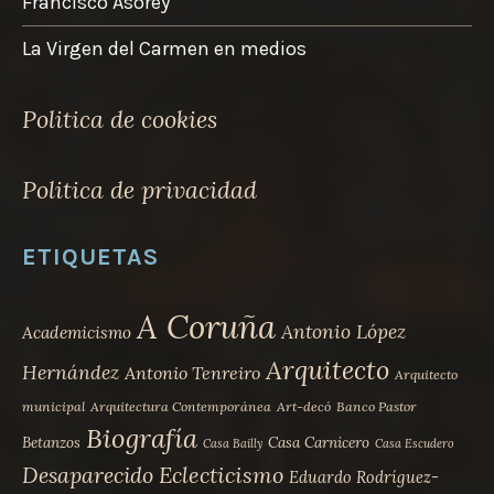
Francisco Asorey
La Virgen del Carmen en medios
Politica de cookies
Politica de privacidad
ETIQUETAS
A Coruña
Antonio López
Academicismo
Arquitecto
Hernández
Antonio Tenreiro
Arquitecto
municipal
Arquitectura Contemporánea
Art-decó
Banco Pastor
Biografía
Betanzos
Casa Carnicero
Casa Bailly
Casa Escudero
Desaparecido
Eclecticismo
Eduardo Rodríguez-