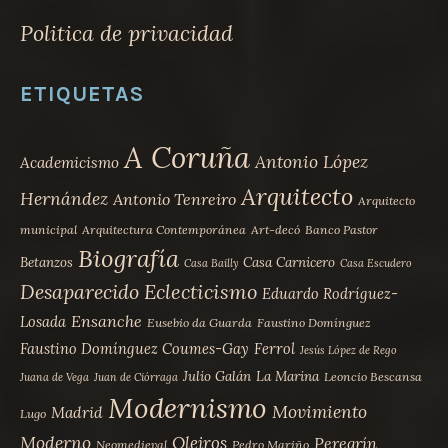
Politica de privacidad
ETIQUETAS
A Coruña
Antonio López
Academicismo
Arquitecto
Hernández
Antonio Tenreiro
Arquitecto
municipal
Arquitectura Contemporánea
Art-decó
Banco Pastor
Biografía
Betanzos
Casa Carnicero
Casa Bailly
Casa Escudero
Desaparecido
Eclecticismo
Eduardo Rodríguez-
Ensanche
Losada
Eusebio da Guarda
Faustino Domínguez
Faustino Domínguez Coumes-Gay
Ferrol
Jesús López de Rego
Julio Galán
La Marina
Leoncio Bescansa
Juana de Vega
Juan de Ciórraga
Modernismo
Movimiento
Madrid
Lugo
Moderno
Oleiros
Peregrín
Neomedieval
Pedro Mariño