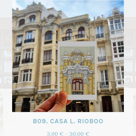
B09. CASA L. RIOBOO
Rango
3,00
€
-
30,00
€