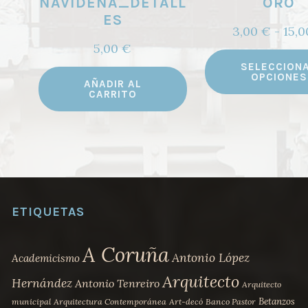
NAVIDEÑA_DETALL
ORO
ES
3,00
€
-
15,
5,00
€
SELECCION
OPCIONES
AÑADIR AL
CARRITO
ETIQUETAS
A Coruña
Antonio López
Academicismo
Arquitecto
Hernández
Antonio Tenreiro
Arquitecto
Betanzos
municipal
Arquitectura Contemporánea
Art-decó
Banco Pastor