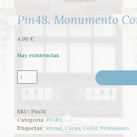
Pin48. Monumento Co
4,00
€
Hay existencias
PIN48.
MONUMENTO
CONCEPCIÓN
ARENAL
CANTIDAD
SKU:
Pin38
Categoría:
PINES
Etiquetas:
Arenal
,
Caras
,
Color
,
Feminismo