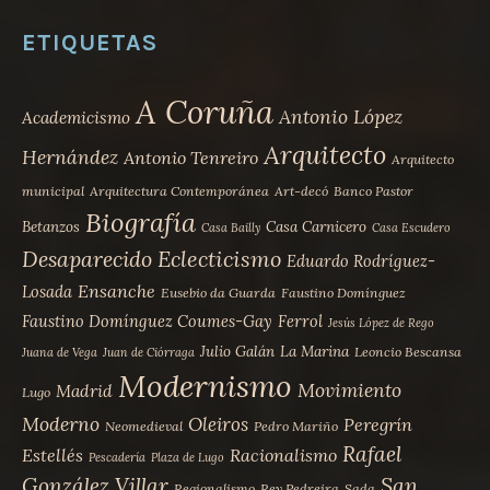
ETIQUETAS
A Coruña
Antonio López
Academicismo
Arquitecto
Hernández
Antonio Tenreiro
Arquitecto
municipal
Arquitectura Contemporánea
Art-decó
Banco Pastor
Biografía
Betanzos
Casa Carnicero
Casa Bailly
Casa Escudero
Desaparecido
Eclecticismo
Eduardo Rodríguez-
Ensanche
Losada
Eusebio da Guarda
Faustino Domínguez
Faustino Domínguez Coumes-Gay
Ferrol
Jesús López de Rego
Julio Galán
La Marina
Leoncio Bescansa
Juana de Vega
Juan de Ciórraga
Modernismo
Movimiento
Madrid
Lugo
Moderno
Oleiros
Peregrín
Neomedieval
Pedro Mariño
Rafael
Estellés
Racionalismo
Pescadería
Plaza de Lugo
San
González Villar
Regionalismo
Rey Pedreira
Sada