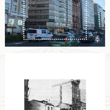
N
T
E
S
-
V
A
L
C
Á
R
C
E
L