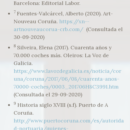
Barcelona: Editorial Labor.
7
Fuentes-Valcárcel, Alberto (2020). Art-
Nouveau Coruña.
https://xn--
artnouveaucorua-crb.com/
(Consultada el
30-09-2020)
8
Silveira, Elena (2017). Cuarenta años y
70.000 coches más. Oleiros: La Voz de
Galicia.
https://www.lavozdegalicia.es/noticia/cor
una/coruna/2017/06/08/cuarenta-anos-
70000-coches/0003_201706H8C3991.htm
(Consultada el 29-09-2020)
9
Historia siglo XVIII (s.f). Puerto de A
Coruña.
http://www.puertocoruna.com/es/autorida
d-portuaria/quienes-