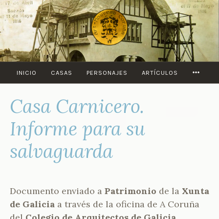
Saltar
al
contenido
MORE
INICIO
CASAS
PERSONAJES
ARTÍCULOS
Casa Carnicero.
1
P
2
O
O
R
Informe para su
C
A
T
L
salvaguarda
U
B
B
E
R
R
E
T
2
O
Documento enviado a
Patrimonio
de la
Xunta
0
F
de Galicia
a través de la oficina de A Coruña
2
U
del
Colegio de Arquitectos de Galicia
0
E