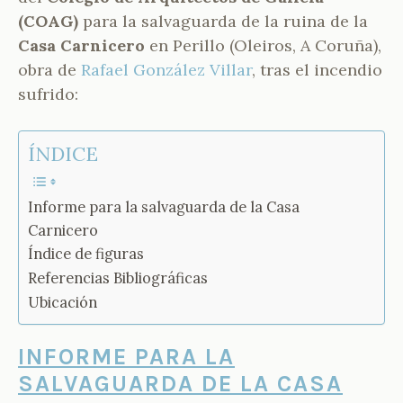
N
(COAG)
para la salvaguarda de la ruina de la
T
Casa Carnicero
en Perillo (Oleiros, A Coruña),
E
obra de
Rafael González Villar
, tras el incendio
S
-
sufrido:
V
A
L
ÍNDICE
C
Á
R
Informe para la salvaguarda de la Casa
C
Carnicero
E
L
Índice de figuras
Referencias Bibliográficas
Ubicación
INFORME PARA LA
SALVAGUARDA DE LA CASA