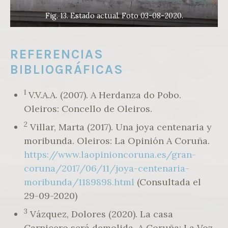
Fig. 13. Estado actual. Foto 03-08-2020.
REFERENCIAS
BIBLIOGRÁFICAS
1
V.V.A.A. (2007). A Herdanza do Pobo.
Oleiros: Concello de Oleiros.
2
Villar, Marta (2017). Una joya centenaria y
moribunda. Oleiros: La Opinión A Coruña.
https://www.laopinioncoruna.es/gran-
coruna/2017/06/11/joya-centenaria-
moribunda/1189898.html
(Consultada el
29-09-2020)
3
Vázquez, Dolores (2020). La casa
Carnicero será demolida. A Coruña: La Voz