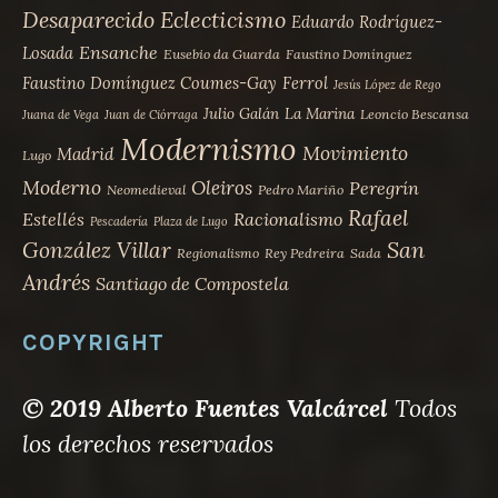
Desaparecido
Eclecticismo
Eduardo Rodríguez-
Ensanche
Losada
Eusebio da Guarda
Faustino Domínguez
Faustino Domínguez Coumes-Gay
Ferrol
Jesús López de Rego
Julio Galán
La Marina
Leoncio Bescansa
Juana de Vega
Juan de Ciórraga
Modernismo
Movimiento
Madrid
Lugo
Moderno
Oleiros
Peregrín
Neomedieval
Pedro Mariño
Rafael
Estellés
Racionalismo
Pescadería
Plaza de Lugo
San
González Villar
Regionalismo
Rey Pedreira
Sada
Andrés
Santiago de Compostela
COPYRIGHT
© 2019 Alberto Fuentes Valcárcel
Todos
los derechos reservados