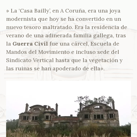
N
» La ‘Casa Bailly’, en A Coruña, era una joya
T
E
modernista que hoy se ha convertido en un
S
nuevo tesoro maltratado. Era la residencia de
-
verano de una adinerada familia gallega, tras
V
A
la
Guerra Civil
fue una cárcel, Escuela de
L
Mandos del Movimiento e incluso sede del
C
Sindicato Vertical hasta que la vegetación y
Á
R
las ruinas se han apoderado de ella».
C
E
L