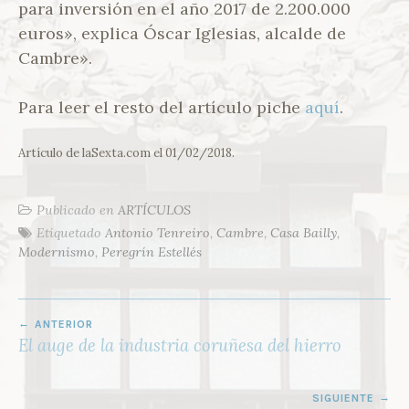
para inversión en el año 2017 de 2.200.000
euros», explica Óscar Iglesias, alcalde de
Cambre».
Para leer el resto del artículo piche
aquí
.
Artículo de laSexta.com el 01/02/2018.
Publicado en
ARTÍCULOS
Etiquetado
Antonio Tenreiro
,
Cambre
,
Casa Bailly
,
Modernismo
,
Peregrín Estellés
NAVEGACIÓN
ANTERIOR
DE
El auge de la industria coruñesa del hierro
ENTRADAS
SIGUIENTE