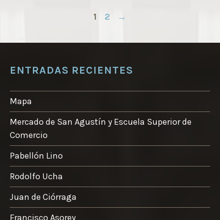
múltipl
hasta
1
2
→
variante
30,00 €
Las
opcione
se
ENTRADAS RECIENTES
pueden
elegir
en
Mapa
la
Mercado de San Agustín y Escuela Superior de
página
Comercio
de
product
Pabellón Lino
Rodolfo Ucha
Juan de Ciórraga
Francisco Asorey