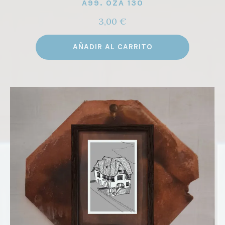
A99. OZA 130
3,00
€
AÑADIR AL CARRITO