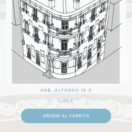
pueden
elegir
en
la
página
de
product
A98. ALFONSO IX 2
3,00
€
AÑADIR AL CARRITO