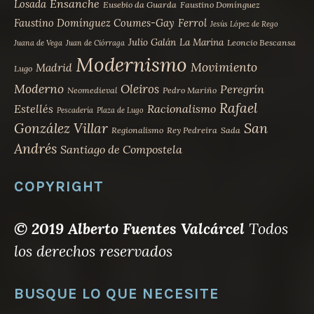
Ensanche
Losada
Eusebio da Guarda
Faustino Domínguez
Faustino Domínguez Coumes-Gay
Ferrol
Jesús López de Rego
Julio Galán
La Marina
Leoncio Bescansa
Juana de Vega
Juan de Ciórraga
Modernismo
Movimiento
Madrid
Lugo
Moderno
Oleiros
Peregrín
Neomedieval
Pedro Mariño
Rafael
Estellés
Racionalismo
Pescadería
Plaza de Lugo
San
González Villar
Regionalismo
Rey Pedreira
Sada
Andrés
Santiago de Compostela
COPYRIGHT
© 2019 Alberto Fuentes Valcárcel
Todos
los derechos reservados
BUSQUE LO QUE NECESITE