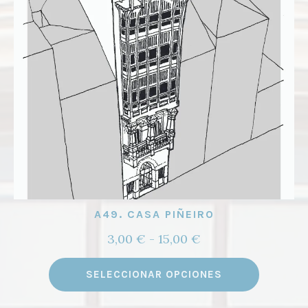
A49. CASA PIÑEIRO
Rango
3,00
€
-
15,00
€
de
Este
precios:
SELECCIONAR OPCIONES
product
desde
tiene