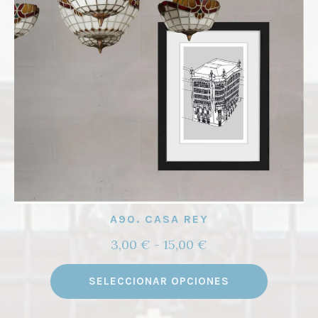
A90. CASA REY
Rango
3,00
€
-
15,00
€
de
Este
precios:
SELECCIONAR OPCIONES
product
desde
tiene