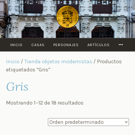
Saltar
al
contenido
MORE
INICIO
CASAS
PERSONAJES
ARTÍCULOS
Inicio
/
Tienda objetos modernistas
/ Productos
etiquetados “Gris”
Gris
Mostrando 1–12 de 18 resultados