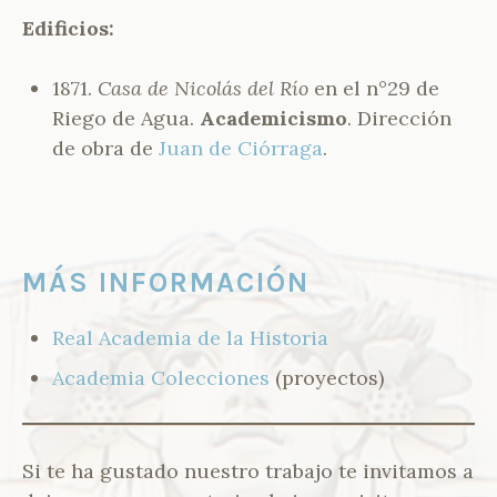
N
Edificios:
T
E
S
1871.
Casa de Nicolás del Río
en el n°29 de
-
Riego de Agua.
Academicismo
. Dirección
V
de obra de
Juan de Ciórraga
.
A
L
C
Á
R
C
MÁS INFORMACIÓN
E
L
Real Academia de la Historia
Academia Colecciones
(proyectos)
Si te ha gustado nuestro trabajo te invitamos a