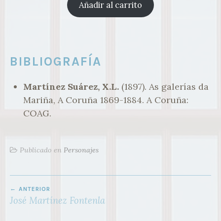
Añadir al carrito
BIBLIOGRAFÍA
Martínez Suárez, X.L.
(1897). As galerías da
Mariña, A Coruña 1869-1884. A Coruña:
COAG.
Publicado en
Personajes
NAVEGACIÓN
ANTERIOR
DE
José Martínez Fontenla
ENTRADAS