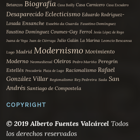
Biografía
Betanzos
Casa Carnicero
Casa Bailly
Casa Escudero
Desaparecido
Eclecticismo
Eduardo Rodríguez-
Ensanche
Losada
Eusebio da Guarda
Faustino Domínguez
Faustino Domínguez Coumes-Gay
Ferrol
Jesús López de Rego
Julio Galán
La Marina
Leoncio Bescansa
Juana de Vega
Juan de Ciórraga
Modernismo
Movimiento
Madrid
Lugo
Moderno
Oleiros
Peregrín
Neomedieval
Pedro Mariño
Rafael
Estellés
Racionalismo
Pescadería
Plaza de Lugo
San
González Villar
Regionalismo
Rey Pedreira
Sada
Andrés
Santiago de Compostela
COPYRIGHT
© 2019 Alberto Fuentes Valcárcel
Todos
los derechos reservados