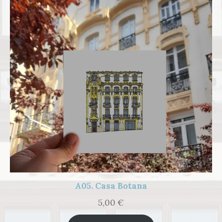
A05. Casa Botana
5,00
€