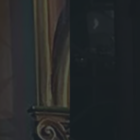
E
L
A
E
S
T
A
T
U
A
»