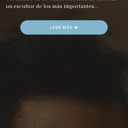
un escultor de los más importantes…
«
LEER MÁS
I
S
I
D
O
R
O
B
R
O
C
O
S
»