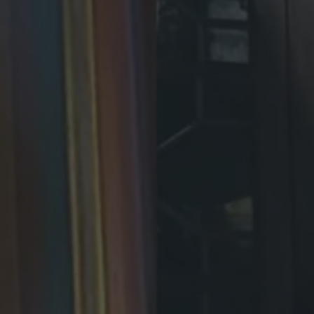
R
M
E
N
.
I
N
F
O
R
M
E
P
A
R
A
L
A
S
A
L
V
A
G
U
A
R
D
A
D