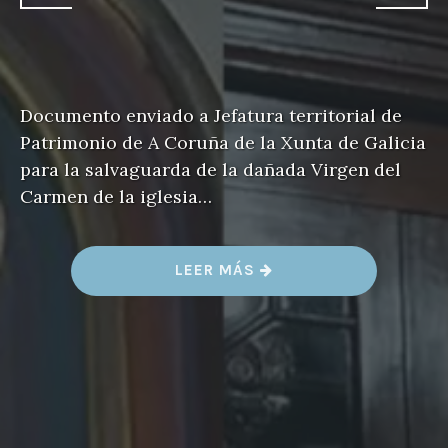
Documento enviado a Jefatura territorial de
Patrimonio de A Coruña de la Xunta de Galicia
para la salvaguarda de la dañada Virgen del
Carmen de la iglesia…
«
LEER MÁS
V
I
R
G
E
N
D
E
L
C
A