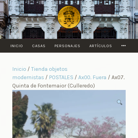
Saltar
al
contenido
MORE
INICIO
CASAS
PERSONAJES
ARTÍCULOS
Inicio
/
Tienda objetos
modernistas
/
POSTALES
/
Ax00. Fuera
/ Ax07.
Quinta de Fontemaior (Culleredo)