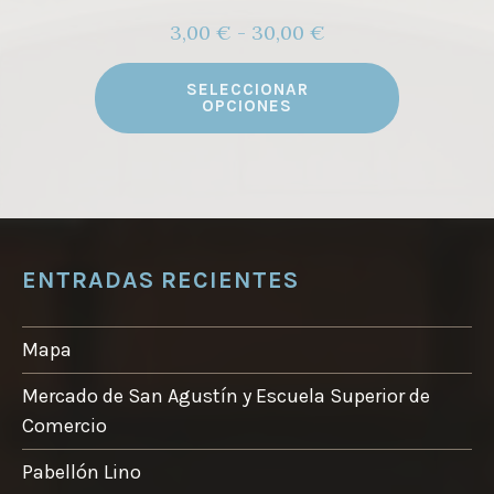
Rango
3,00
€
-
30,00
€
de
Este
precios:
SELECCIONAR
producto
OPCIONES
desde
tiene
3,00 €
múltiples
hasta
variantes.
30,00 €
Las
opciones
ENTRADAS RECIENTES
se
pueden
elegir
Mapa
en
Mercado de San Agustín y Escuela Superior de
la
Comercio
página
de
Pabellón Lino
producto