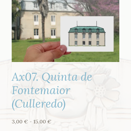
Ax07. Quinta de
Fontemaior
(Culleredo)
Rango
3,00
€
-
15,00
€
de