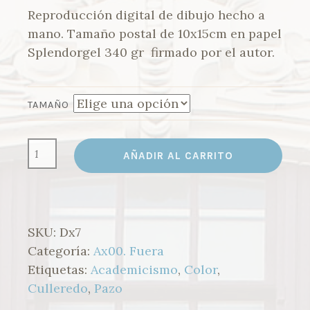
precios:
Reproducción digital de dibujo hecho a
desde
mano. Tamaño postal de 10x15cm en papel
3,00 €
Splendorgel 340 gr firmado por el autor.
hasta
15,00 €
TAMAÑO
AX07.
AÑADIR AL CARRITO
QUINTA
DE
FONTEMAIOR
(CULLEREDO)
CANTIDAD
SKU:
Dx7
Categoría:
Ax00. Fuera
Etiquetas:
Academicismo
,
Color
,
Culleredo
,
Pazo