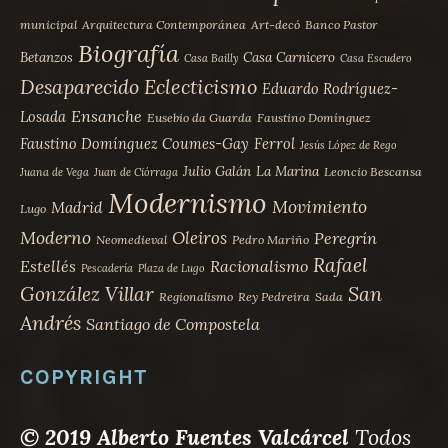
municipal
Arquitectura Contemporánea
Art-decó
Banco Pastor
Biografía
Betanzos
Casa Carnicero
Casa Bailly
Casa Escudero
Desaparecido
Eclecticismo
Eduardo Rodríguez-
Ensanche
Losada
Eusebio da Guarda
Faustino Domínguez
Faustino Domínguez Coumes-Gay
Ferrol
Jesús López de Rego
Julio Galán
La Marina
Leoncio Bescansa
Juana de Vega
Juan de Ciórraga
Modernismo
Movimiento
Madrid
Lugo
Moderno
Oleiros
Peregrín
Neomedieval
Pedro Mariño
Rafael
Estellés
Racionalismo
Pescadería
Plaza de Lugo
San
González Villar
Regionalismo
Rey Pedreira
Sada
Andrés
Santiago de Compostela
COPYRIGHT
© 2019 Alberto Fuentes Valcárcel
Todos