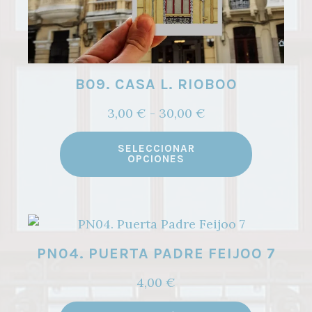
B09. CASA L. RIOBOO
Rango
3,00
€
-
30,00
€
de
Este
precios:
SELECCIONAR
producto
OPCIONES
desde
tiene
3,00 €
múltiples
hasta
variantes.
30,00 €
Las
PN04. PUERTA PADRE FEIJOO 7
opciones
se
4,00
€
pueden
elegir