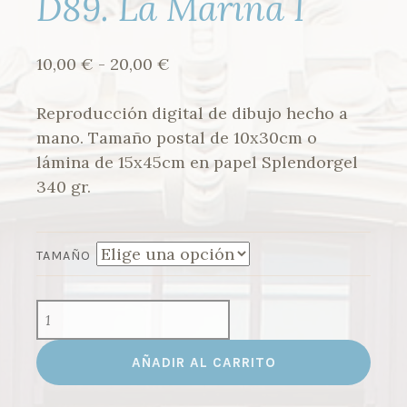
D89. La Marina I
Rango
10,00
€
-
20,00
€
de
precios:
Reproducción digital de dibujo hecho a
desde
mano. Tamaño postal de 10x30cm o
10,00 €
lámina de 15x45cm en papel Splendorgel
hasta
340 gr.
20,00 €
TAMAÑO
D89.
LA
MARINA
AÑADIR AL CARRITO
I
CANTIDAD