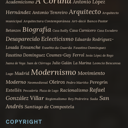
A Coruña
Antonio López
Academicismo
Arquitecto
Hernández
Antonio Tenreiro
Arquitecto
municipal
Arquitectura Contemporánea
Art-decó
Banco Pastor
Biografía
Betanzos
Casa Carnicero
Casa Bailly
Casa Escudero
Desaparecido
Eclecticismo
Eduardo Rodríguez-
Ensanche
Losada
Eusebio da Guarda
Faustino Domínguez
Faustino Domínguez Coumes-Gay
Ferrol
Jesús López de Rego
Julio Galán
La Marina
Leoncio Bescansa
Juana de Vega
Juan de Ciórraga
Modernismo
Movimiento
Madrid
Lugo
Moderno
Oleiros
Peregrín
Neomedieval
Pedro Mariño
Rafael
Estellés
Racionalismo
Pescadería
Plaza de Lugo
San
González Villar
Regionalismo
Rey Pedreira
Sada
Andrés
Santiago de Compostela
COPYRIGHT