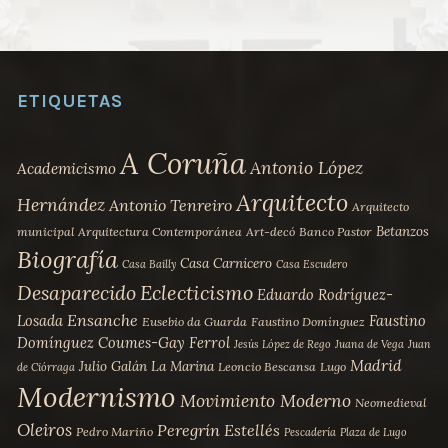
ETIQUETAS
A Coruña
Antonio López
Academicismo
Arquitecto
Hernández
Antonio Tenreiro
Arquitecto
Betanzos
municipal
Arquitectura Contemporánea
Art-decó
Banco Pastor
Biografía
Casa Carnicero
Casa Bailly
Casa Escudero
Desaparecido
Eclecticismo
Eduardo Rodríguez-
Ensanche
Losada
Faustino
Eusebio da Guarda
Faustino Domínguez
Domínguez Coumes-Gay
Ferrol
Jesús López de Rego
Juana de Vega
Juan
Madrid
Julio Galán
La Marina
Leoncio Bescansa
Lugo
de Ciórraga
Modernismo
Movimiento Moderno
Neomedieval
Oleiros
Peregrín Estellés
Pedro Mariño
Pescadería
Plaza de Lugo