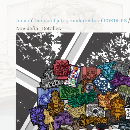
Inicio
/
Tienda objetos modernistas
/
POSTALES
Navideña_Detalles