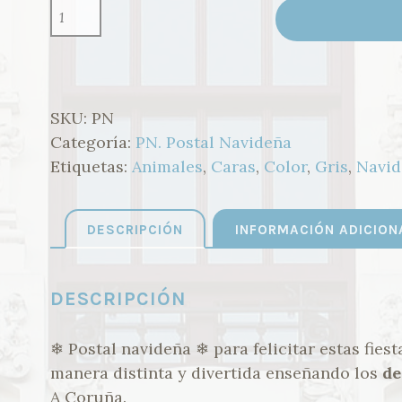
PN01.
POSTAL
NAVIDEÑA_DETALLES
CANTIDAD
SKU:
PN
Categoría:
PN. Postal Navideña
Etiquetas:
Animales
,
Caras
,
Color
,
Gris
,
Navid
DESCRIPCIÓN
INFORMACIÓN ADICION
DESCRIPCIÓN
❄ Postal navideña ❄ para felicitar estas fies
manera distinta y divertida enseñando los
de
A Coruña.