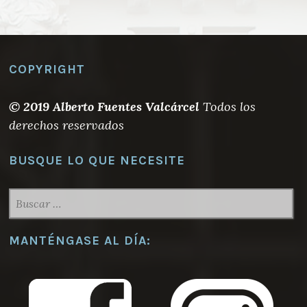
variantes.
variantes.
15,00 €
20,00 €
Las
Las
opciones
opciones
se
se
COPYRIGHT
pueden
pueden
elegir
elegir
© 2019 Alberto Fuentes Valcárcel
Todos los
en
en
derechos reservados
la
la
página
página
BUSQUE LO QUE NECESITE
de
de
producto
producto
BUSCAR:
MANTÉNGASE AL DÍA: