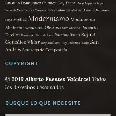
Faustino Domínguez Coumes-Gay
Ferrol
Jesús López de Rego
Julio Galán
La Marina
Leoncio Bescansa
Juana de Vega
Juan de Ciórraga
Modernismo
Movimiento
Madrid
Lugo
Moderno
Oleiros
Peregrín
Neomedieval
Pedro Mariño
Rafael
Estellés
Racionalismo
Pescadería
Plaza de Lugo
San
González Villar
Regionalismo
Rey Pedreira
Sada
Andrés
Santiago de Compostela
COPYRIGHT
© 2019 Alberto Fuentes Valcárcel
Todos
los derechos reservados
BUSQUE LO QUE NECESITE