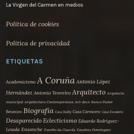
La Virgen del Carmen en medios
Politica de cookies
Politica de privacidad
ETIQUETAS
A Coruña
Antonio López
Academicismo
Arquitecto
Hernández
Antonio Tenreiro
Arquitecto
municipal
Arquitectura Contemporánea
Art-decó
Banco Pastor
Biografía
Betanzos
Casa Carnicero
Casa Bailly
Casa Escudero
Desaparecido
Eclecticismo
Eduardo Rodríguez-
Ensanche
Losada
Eusebio da Guarda
Faustino Domínguez