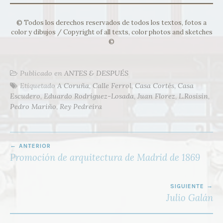
© Todos los derechos reservados de todos los textos, fotos a
color y dibujos / Copyright of all texts, color photos and sketches
©
Publicado en
ANTES & DESPUÉS
Etiquetado
A Coruña
,
Calle Ferrol
,
Casa Cortés
,
Casa
Escudero
,
Eduardo Rodríguez-Losada
,
Juan Florez
,
L.Rosisin
,
Pedro Mariño
,
Rey Pedreira
NAVEGACIÓN
ANTERIOR
DE
Promoción de arquitectura de Madrid de 1869
ENTRADAS
SIGUIENTE
Julio Galán