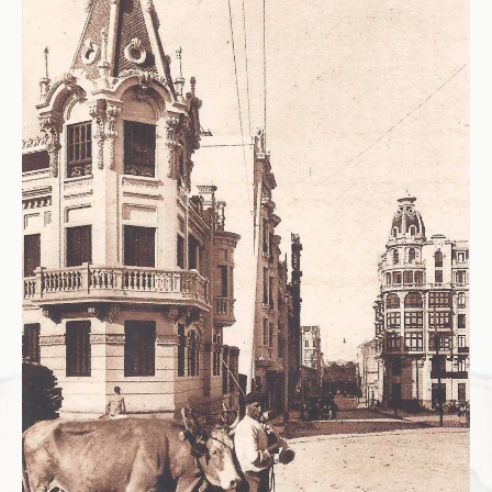
E
N
T
E
S
-
V
A
L
C
Á
R
C
E
L