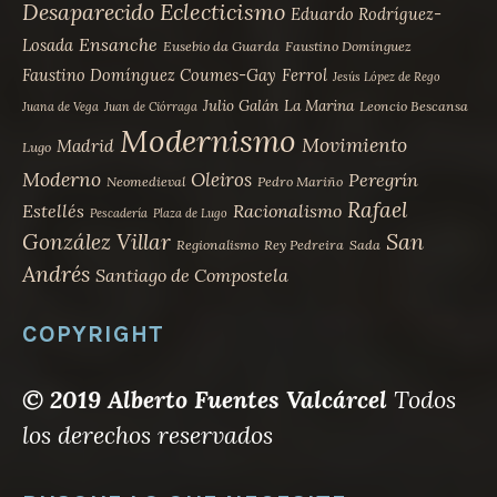
Desaparecido
Eclecticismo
Eduardo Rodríguez-
Ensanche
Losada
Eusebio da Guarda
Faustino Domínguez
Faustino Domínguez Coumes-Gay
Ferrol
Jesús López de Rego
Julio Galán
La Marina
Leoncio Bescansa
Juana de Vega
Juan de Ciórraga
Modernismo
Movimiento
Madrid
Lugo
Moderno
Oleiros
Peregrín
Neomedieval
Pedro Mariño
Rafael
Estellés
Racionalismo
Pescadería
Plaza de Lugo
San
González Villar
Regionalismo
Rey Pedreira
Sada
Andrés
Santiago de Compostela
COPYRIGHT
© 2019 Alberto Fuentes Valcárcel
Todos
los derechos reservados