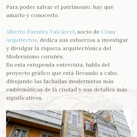
1
N
Para poder salvar el patrimonio, hay que
9
T
amarlo y conocerlo.
E
S
-
Alberto Fuentes Valcárce
l
, socio de
Cоня
V
Arquitectos
, dedica sus esfuerzos a investigar
A
y divulgar la riqueza arquitectónica del
L
C
Modernismo coruñés.
Á
En esta estupenda entrevista, habla del
R
proyecto gráfico que está llevando a cabo,
C
E
dibujando las fachadas modernistas más
L
emblemáticas de la ciudad y sus detalles más
significativos.