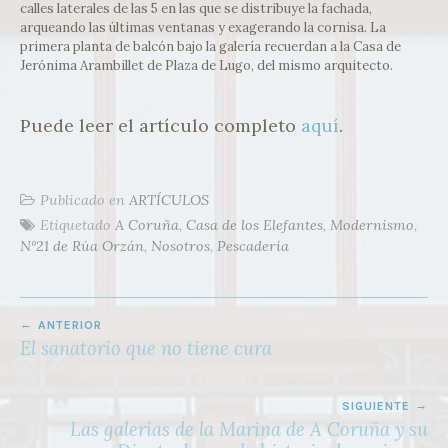
calles laterales de las 5 en las que se distribuye la fachada,
arqueando las últimas ventanas y exagerando la cornisa. La
primera planta de balcón bajo la galería recuerdan a la Casa de
Jerónima Arambillet de Plaza de Lugo, del mismo arquitecto.
Puede leer el artículo completo
aquí
.
Publicado en
ARTÍCULOS
Etiquetado
A Coruña
,
Casa de los Elefantes
,
Modernismo
,
Nº21 de Rúa Orzán
,
Nosotros
,
Pescadería
NAVEGACIÓN
ANTERIOR
DE
El sanatorio que no tiene cura
ENTRADAS
SIGUIENTE
Las galerías de la Marina de A Coruña y su