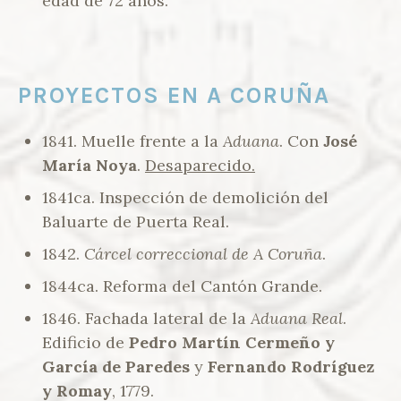
edad de 72 años.
PROYECTOS EN A CORUÑA
1841. Muelle frente a la
Aduana
. Con
José
María Noya
.
Desaparecido.
1841ca. Inspección de demolición del
Baluarte de Puerta Real.
1842.
Cárcel correccional de A Coruña
.
1844ca. Reforma del Cantón Grande.
1846. Fachada lateral de la
Aduana Real
.
Edificio de
Pedro Martín Cermeño y
García de Paredes
y
Fernando Rodríguez
y Romay
, 1779.