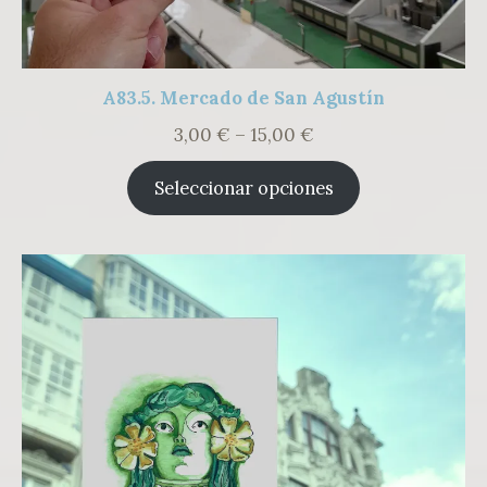
A83.5. Mercado de San Agustín
Rango
3,00
€
–
15,00
€
de
precios:
Seleccionar opciones
desde
3,00 €
hasta
15,00 €