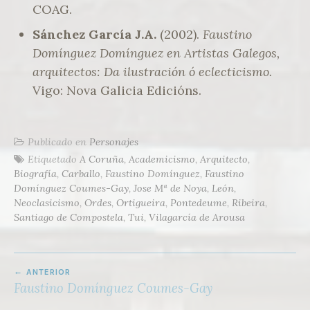
COAG.
Sánchez García J.A.
(2002).
Faustino
Domínguez Domínguez en Artistas Galegos,
arquitectos: Da ilustración ó eclecticismo.
Vigo: Nova Galicia Edicións.
Publicado en
Personajes
Etiquetado
A Coruña
,
Academicismo
,
Arquitecto
,
Biografía
,
Carballo
,
Faustino Domínguez
,
Faustino
Domínguez Coumes-Gay
,
Jose Mª de Noya
,
León
,
Neoclasicismo
,
Ordes
,
Ortigueira
,
Pontedeume
,
Ribeira
,
Santiago de Compostela
,
Tui
,
Vilagarcía de Arousa
NAVEGACIÓN
ANTERIOR
DE
Faustino Domínguez Coumes-Gay
ENTRADAS