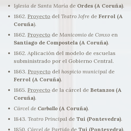
Iglesia de Santa María
de
Ordes (A Coruña)
.
1862.
Proyecto
del
Teatro Jofre
de
Ferrol (A
Coruña
).
1862.
Proyecto
de
Manicomio de Conxo
en
Santiago de Compostela (A Coruña)
.
1862. Aplicación del modelo de escuelas
subministrado por el Gobierno Central.
1863.
Proyecto
del
hospicio municipal
de
Ferrol (A Coruña)
.
1865.
Proyecto
de la cárcel de
Betanzos (A
Coruña)
.
Cárcel de
Carballo
(A Coruña)
.
1843.
Teatro Principa
l de
Tui (Pontevedra)
.
1850.
Cárcel de Partido
de
Tui (Pontevedra)
.