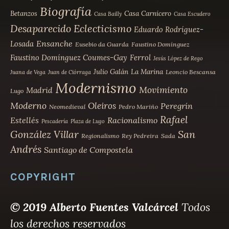
Biografía
Betanzos
Casa Carnicero
Casa Bailly
Casa Escudero
Desaparecido
Eclecticismo
Eduardo Rodríguez-
Ensanche
Losada
Eusebio da Guarda
Faustino Domínguez
Faustino Domínguez Coumes-Gay
Ferrol
Jesús López de Rego
Julio Galán
La Marina
Leoncio Bescansa
Juana de Vega
Juan de Ciórraga
Modernismo
Movimiento
Madrid
Lugo
Moderno
Oleiros
Peregrín
Neomedieval
Pedro Mariño
Rafael
Estellés
Racionalismo
Pescadería
Plaza de Lugo
San
González Villar
Regionalismo
Rey Pedreira
Sada
Andrés
Santiago de Compostela
COPYRIGHT
© 2019 Alberto Fuentes Valcárcel
Todos
los derechos reservados